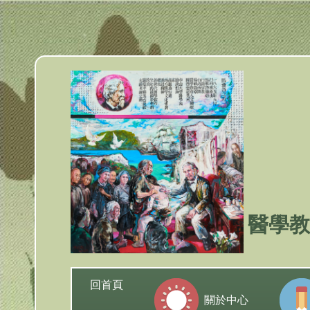
跳
到
主
要
內
容
區
塊
醫學教
回首頁
關於中心