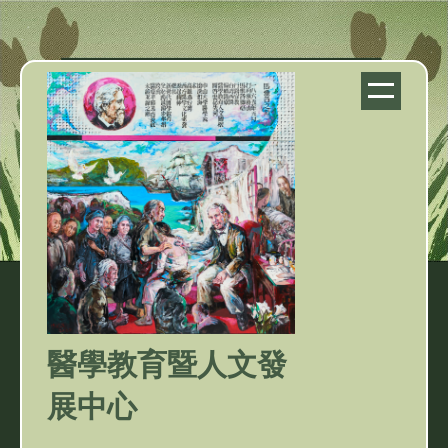
跳
到
主
要
內
容
區
塊
醫學教育暨人文發
展中心