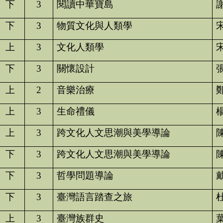
下
3
閱讀中華寶島
下
3
物質文化與人類學
上
3
文化人類學
下
3
關懷設計
上
2
音樂治療
上
3
生命禮儀
上
3
跨文化人文思潮與美學導論
下
3
跨文化人文思潮與美學導論
下
3
哲學問題導論
下
3
臺灣語言踏查之旅
上
3
臺灣族群史