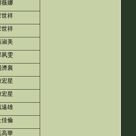
謝薇娜
宋世祥
宋世祥
張淑美
鄭夙雯
楊濟襄
陳宏星
陳宏星
戴遠雄
杜佳倫
葉高華