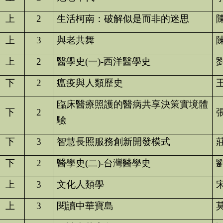
上
2
生活柯南：破解似是而非的迷思
上
3
與老共舞
上
2
醫學史
(
一
)-
西洋醫學史
下
2
瘟疫與人類歷史
臨床醫療照護的醫病共享決策實境體
下
2
驗
下
3
智慧長照服務創新開發模式
下
2
醫學史
(
二
)-
台灣醫學史
上
3
文化人類學
上
3
閱讀中華寶島