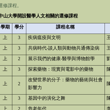
選修課程
。
中山大學開設醫學人文相關的選修課程
學期
學分
課程名稱
上
3
疾病瘟疫與文明
上
3
共病時代
-
談人類與動物共通傳染病
上
2
展示我們的健康
-
醫學與博物館學
上
3
探索藥物：現實與電影中的藥物
改變世界的分子：藥物的藝術與社會
上
2
影響力
上
3
基因中的演化之舞
上
2
危老年代