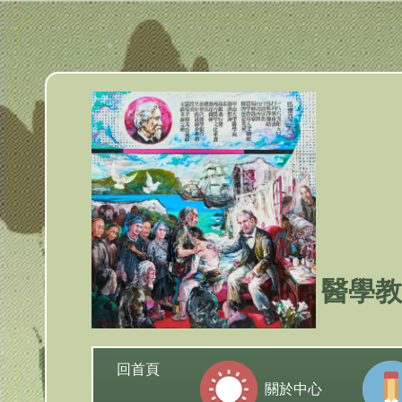
跳
到
主
要
內
容
區
塊
醫學教
回首頁
關於中心