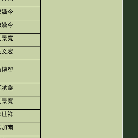
陳嬿今
陳嬿今
劉景寬
王文宏
張博智
莊承鑫
劉景寬
宋世祥
莫加南