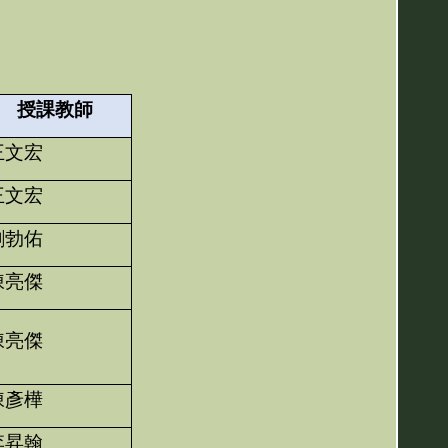
授課教師
王文宏
王文宏
劉勃佑
陳亮傑
陳亮傑
陳彥樺
李昇翰