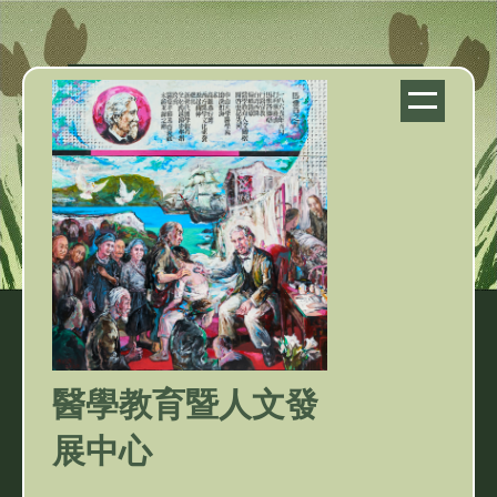
跳
到
主
要
內
容
區
塊
醫學教育暨人文發
展中心