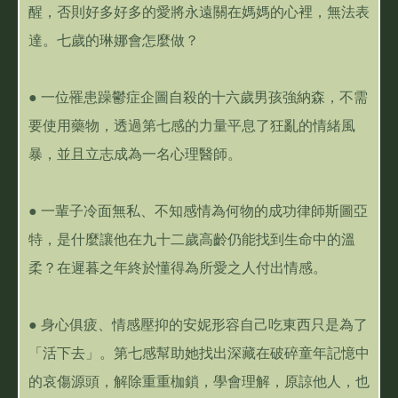
醒，否則好多好多的愛將永遠關在媽媽的心裡，無法表
達。七歲的琳娜會怎麼做？
● 一位罹患躁鬱症企圖自殺的十六歲男孩強納森，不需
要使用藥物，透過第七感的力量平息了狂亂的情緒風
暴，並且立志成為一名心理醫師。
● 一輩子冷面無私、不知感情為何物的成功律師斯圖亞
特，是什麼讓他在九十二歲高齡仍能找到生命中的溫
柔？在遲暮之年終於懂得為所愛之人付出情感。
● 身心俱疲、情感壓抑的安妮形容自己吃東西只是為了
「活下去」。第七感幫助她找出深藏在破碎童年記憶中
的哀傷源頭，解除重重枷鎖，學會理解，原諒他人，也