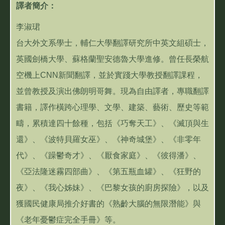
譯者簡介：
李淑珺
台大外文系學士，輔仁大學翻譯研究所中英文組碩士，
英國劍橋大學、蘇格蘭聖安德魯大學進修。曾任長榮航
空機上CNN新聞翻譯，並於實踐大學教授翻譯課程，
並曾教授及演出佛朗明哥舞。現為自由譯者，專職翻譯
書籍，譯作橫跨心理學、文學、建築、藝術、歷史等範
疇，累積達四十餘種，包括《巧奪天工》、《滅頂與生
還》、《波特貝羅女巫》、《神奇城堡》、《非零年
代》、《躁鬱奇才》、《厭食家庭》、《彼得潘》、
《亞法隆迷霧四部曲》、《第五瓶血罐》、《狂野的
夜》、《我心姊妹》、《巴黎女孩的廚房探險》，以及
獲國民健康局推介好書的《熟齡大腦的無限潛能》與
《老年憂鬱症完全手冊》等。