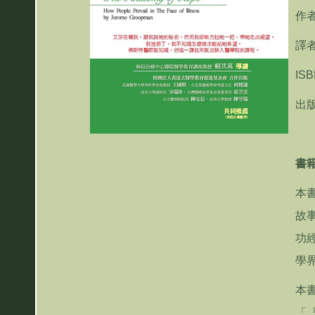
作
譯
IS
出版
書
本
故
功
學
本
「