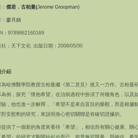
者：
傑若．古柏曼(
Jerome Groopman)
者：
廖月娟
BN：9789862160169
社：天下文化 出版日期：2008/05/30
籍介紹
書為哈佛醫學院教授古柏曼繼《第二意見》後又一力作。古柏曼
事為例，探究「懷抱希望」在治病過程中扮演了何種角色，以及
經驗，他也進一步解釋，「希望不是來自盲目的樂觀，而是根據
界對安慰劑的研究，來說明身心密切關聯是有確切證據的。
書提供了一個新的角度來看待「希望」，相信所有關心健康、關
『希望』的研究才剛開始起步而已，前景無可限量。我確信，希