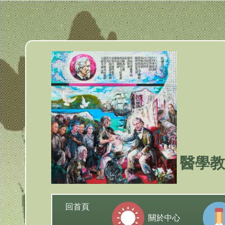
跳
到
主
要
內
容
區
塊
醫學教
回首頁
關於中心